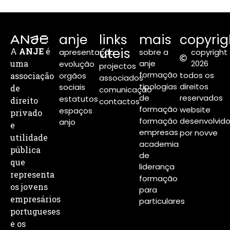
anje
links
mais
copyrig
úteis
A
ANJE
é
apresentação
sobre a
copyright
uma
anje
2026
evolução
projectos
formação
todos os
associação
orgãos
associados
tipologias
direitos
sociais
de
comunicação
de
reservados
estatutos
direito
contactos
formação
website
espaços
privado
formação
desenvolvid
anjo
e
empresas
por novve
utilidade
academia
pública
de
que
liderança
representa
formação
os jovens
para
empresários
particulares
portugueses
e os