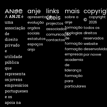
anje
links
mais
copyrig
úteis
A
ANJE
é
apresentação
sobre a
copyright
uma
anje
2026
evolução
projectos
formação
todos os
associação
orgãos
associados
tipologias
direitos
sociais
de
comunicação
de
reservados
estatutos
direito
contactos
formação
website
espaços
privado
formação
desenvolvid
anjo
e
empresas
por novve
utilidade
academia
pública
de
que
liderança
representa
formação
os jovens
para
empresários
particulares
portugueses
e os
apoia na