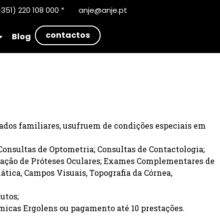
351) 220 108 000 *
anje@anje.pt
contactos
Blog
gados familiares, usufruem de condições especiais em
Consultas de Optometria; Consultas de Contactologia;
tação de Próteses Oculares; Exames Complementares de
ática, Campos Visuais, Topografia da Córnea,
utos;
micas Ergolens ou pagamento até 10 prestações.