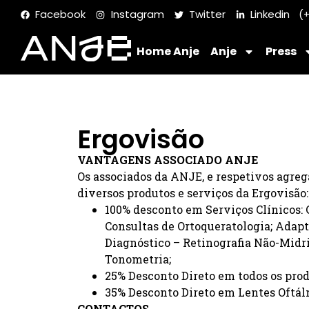
Facebook
Instagram
Twitter
Linkedin
(+
Home Anje
Anje
Press
Ergovisão
VANTAGENS ASSOCIADO ANJE
Os associados da ANJE, e respetivos agre
diversos produtos e serviços da Ergovisão:
100% desconto em Serviços Clínicos: 
Consultas de Ortoqueratologia; Adap
Diagnóstico – Retinografia Não-Midri
Tonometria;
25% Desconto Direto em todos os prod
35% Desconto Direto em Lentes Oftál
CONTACTOS