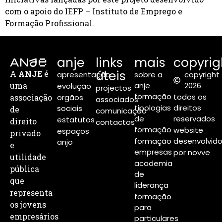
com o apoio do IEFP – Instituto de Emprego e
Formação Profissional.
anje
links
mais
copyrig
úteis
A
ANJE
é
apresentação
sobre a
copyright
uma
anje
2026
evolução
projectos
formação
todos os
associação
orgãos
associados
tipologias
direitos
sociais
de
comunicação
de
reservados
estatutos
direito
contactos
formação
website
espaços
privado
formação
desenvolvid
anjo
e
empresas
por novve
utilidade
academia
pública
de
que
liderança
representa
formação
os jovens
para
empresários
particulares