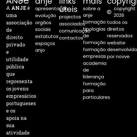
anje
links
mais
copyrig
úteis
A
ANJE
é
apresentação
sobre a
copyright
uma
anje
2026
evolução
projectos
formação
todos os
associação
orgãos
associados
tipologias
direitos
sociais
de
comunicação
de
reservados
estatutos
direito
contactos
formação
website
espaços
privado
formação
desenvolvid
anjo
e
empresas
por novve
utilidade
academia
pública
de
que
liderança
representa
formação
os jovens
para
empresários
particulares
portugueses
e os
apoia na
sua
atividade