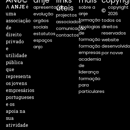
anje
links
mais
copyrig
úteis
A
ANJE
é
apresentação
sobre a
copyright
uma
anje
2026
evolução
projectos
formação
todos os
associação
orgãos
associados
tipologias
direitos
sociais
de
comunicação
de
reservados
estatutos
direito
contactos
formação
website
espaços
privado
formação
desenvolvid
anjo
e
empresas
por novve
utilidade
academia
pública
de
que
liderança
representa
formação
os jovens
para
empresários
particulares
portugueses
e os
apoia na
sua
atividade