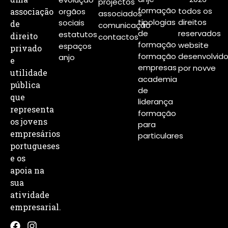
projectos
formação
todos os
associação
orgãos
associados
tipologias
direitos
sociais
de
comunicação
de
reservados
estatutos
direito
contactos
formação
website
espaços
privado
formação
desenvolvid
anjo
e
empresas
por novve
utilidade
academia
pública
de
que
liderança
representa
formação
os jovens
para
empresários
particulares
portugueses
e os
apoia na
sua
atividade
empresarial.