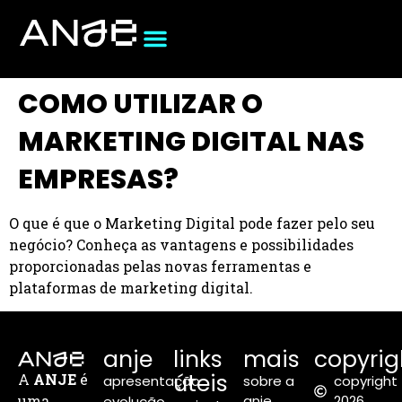
COMO UTILIZAR O
MARKETING DIGITAL NAS
EMPRESAS?
O que é que o Marketing Digital pode fazer pelo seu
negócio? Conheça as vantagens e possibilidades
proporcionadas pelas novas ferramentas e
plataformas de marketing digital.
anje
links
mais
copyrig
úteis
A
ANJE
é
apresentação
sobre a
copyright
uma
anje
2026
evolução