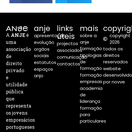
anje
links
mais
copyrig
úteis
A
ANJE
é
apresentação
sobre a
copyright
uma
anje
2026
evolução
projectos
formação
todos os
associação
orgãos
associados
tipologias
direitos
sociais
de
comunicação
de
reservados
estatutos
direito
contactos
formação
website
espaços
privado
formação
desenvolvid
anjo
e
empresas
por novve
utilidade
academia
pública
de
que
liderança
representa
formação
os jovens
para
empresários
particulares
portugueses