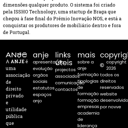
dimensões qualquer produto. O sistema foi criado
pela ISSHO Technology, uma startup de Braga que
chegou à fase final do Prémio Inovação NOS, e está a
conquistar os produtores de mobiliário dentro e fora
de Portugal.
anje
links
mais
copyrig
úteis
A
ANJE
é
apresentação
sobre a
copyright
uma
anje
2026
evolução
projectos
formação
todos os
associação
orgãos
associados
tipologias
direitos
sociais
de
comunicação
de
reservados
estatutos
direito
contactos
formação
website
espaços
privado
formação
desenvolvid
anjo
e
empresas
por novve
utilidade
academia
pública
de
que
liderança